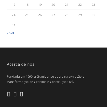
17
18
19
20
21
22
23
24
25
26
27
28
29
30
31
« Set
Acerca de nós
Fundada em 1990, a Granidense opera na extração e
transformação de Granitos e Construção Civil.